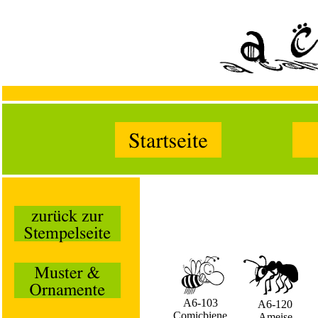
A6-103
A6-120
Comicbiene
Ameise