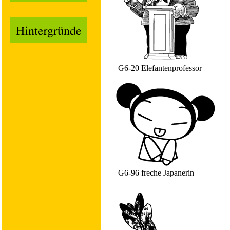
G6-20 Elefantenprofessor
G6-96 freche Japanerin